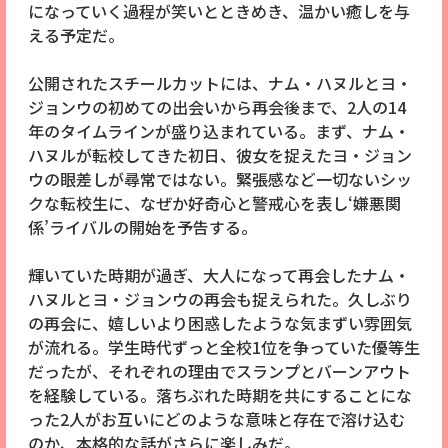
になっていく過程が笑いとときめき、温かい癒しを与
える予定だ。
公開されたスチールカットには、ナム・ハヌルとヨ・
ジョンウの初めての出会いから再会後まで、2人の14
年のタイムラインが盛り込まれている。まず、ナム・
ハヌルが転校してきた初日、彼女を捉えたヨ・ジョン
ウの眼差しが尋常ではない。緊張感など一切ないシッ
クな転校生に、なぜか好奇心と警戒心を表し‘嫌悪関
係’ライバルの開始を予告する。
輝いていた時期が過ぎ、大人になって再会したナム・
ハヌルとヨ・ジョンウの再会も捉えられた。久しぶり
の再会に、嬉しいより困惑したような気まずい雰囲気
が流れる。学生時代ずっと全校1位を争っていた優等生
だったが、それぞれの理由でスランプとバーンアウト
を経験している。落ちぶれた時期を共にすることにな
った2人がお互いにどのような意味と存在で溶け込む
のか、本格的な話がさらに楽しみだ。