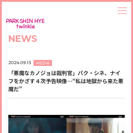
NEWS
2024.09.13
MEDIA
「悪魔なカノジョは裁判官」パク・シネ、ナイ
フをかざす４次予告映像…“私は地獄から来た悪
魔だ”