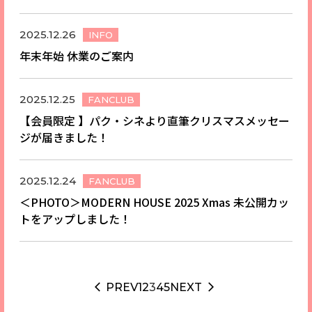
2025.12.26
INFO
年末年始 休業のご案内
2025.12.25
FANCLUB
【会員限定 】パク・シネより直筆クリスマスメッセー
ジが届きました！
2025.12.24
FANCLUB
＜PHOTO＞MODERN HOUSE 2025 Xmas 未公開カッ
トをアップしました！
PREV
1
2
3
4
5
NEXT
arrow_back_ios
arrow_forward_ios