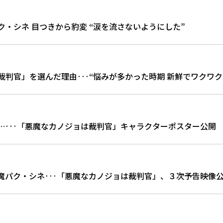
・シネ 目つきから豹変 “涙を流さないようにした”
判官」を選んだ理由···“悩みが多かった時期 新鮮でワクワク
…···「悪魔なカノジョは裁判官」キャラクターポスター公開
魔パク・シネ···「悪魔なカノジョは裁判官」、３次予告映像