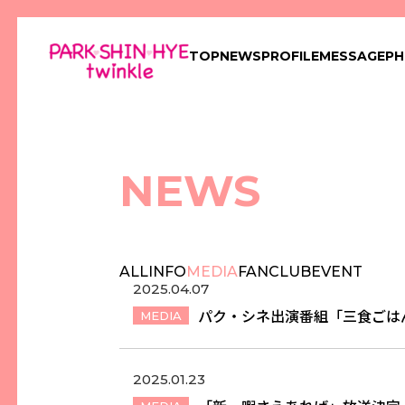
TOP
NEWS
PROFILE
MESSAGE
P
NEWS
ALL
INFO
MEDIA
FANCLUB
EVENT
2025.04.07
パク・シネ出演番組「三食ごは
MEDIA
2025.01.23