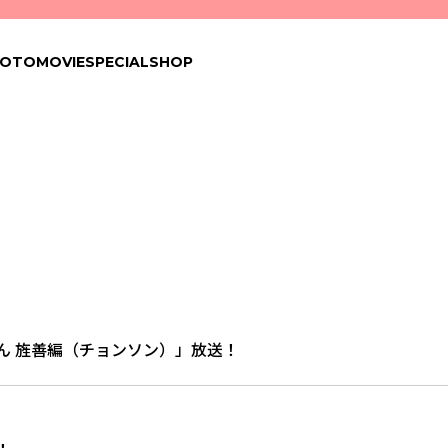
HOTO
MOVIE
SPECIAL
SHOP
ん 旌善編（チョンソン）」放送！