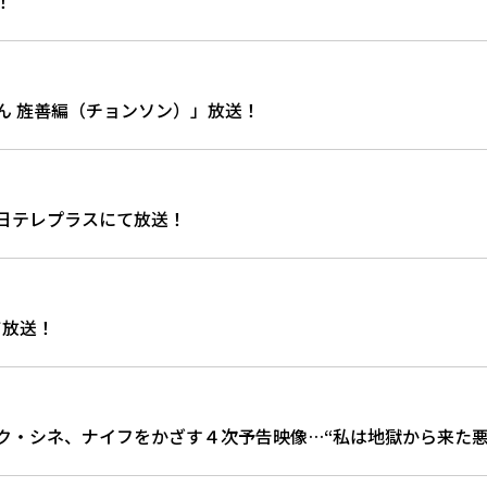
！
ん 旌善編（チョンソン）」放送！
日テレプラスにて放送！
て放送！
ク・シネ、ナイフをかざす４次予告映像…“私は地獄から来た悪