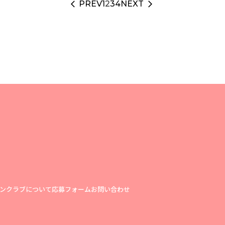
PREV
1
2
3
4
NEXT
arrow_back_ios
arrow_forward_ios
ンクラブについて
応募フォーム
お問い合わせ